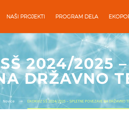
NAŠI PROJEKTI
PROGRAM DELA
EKOPO
SŠ 2024/2025 
NA DRŽAVNO 
Novice
EKOKVIZ SŠ 2024/2025 – SPLETNE POVEZAVE NA DRŽAVNO