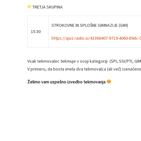
TRETJA SKUPINA
STROKOVNE IN SPLOŠNE GIMNAZIJE (GIM)
15:30
https://quiz.radio.si/43366407-9719-4060-89d
Vsak tekmovalec tekmuje v svoji kategoriji (SPI, SSI/PTI, G
V primeru, da bosta imela dva tekmovalca (ali več) izenačeno 
Želimo vam uspešno izvedbo tekmovanja