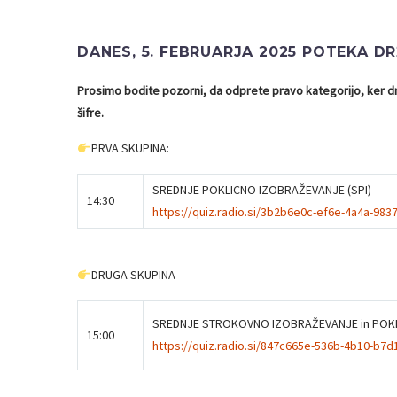
DANES, 5. FEBRUARJA 2025 POTEKA D
Prosimo bodite pozorni, da odprete pravo kategorijo, ker dru
šifre.
PRVA SKUPINA:
SREDNJE POKLICNO IZOBRAŽEVANJE (SPI)
14:30
https://quiz.radio.si/3b2b6e0c-ef6e-4a4a-983
DRUGA SKUPINA
SREDNJE STROKOVNO IZOBRAŽEVANJE in POKLI
15:00
https://quiz.radio.si/847c665e-536b-4b10-b7