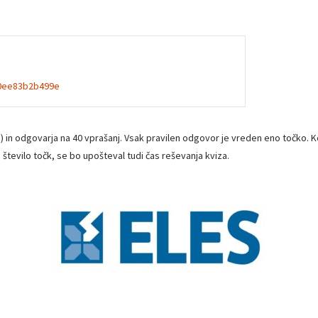
c-0ee83b2b499e
IM) in odgovarja na 40 vprašanj. Vsak pravilen odgovor je vreden eno točko
število točk, se bo upošteval tudi čas reševanja kviza.