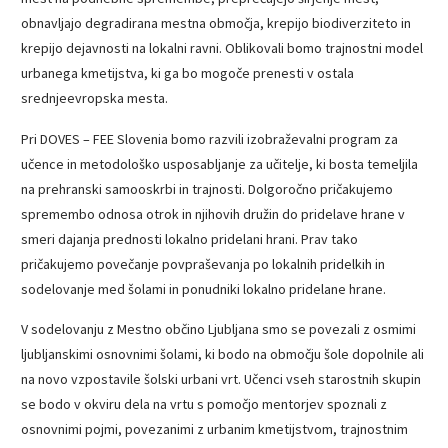
obnavljajo degradirana mestna območja, krepijo biodiverziteto in
krepijo dejavnosti na lokalni ravni. Oblikovali bomo trajnostni model
urbanega kmetijstva, ki ga bo mogoče prenesti v ostala
srednjeevropska mesta.
Pri DOVES – FEE Slovenia bomo razvili izobraževalni program za
učence in metodološko usposabljanje za učitelje, ki bosta temeljila
na prehranski samooskrbi in trajnosti. Dolgoročno pričakujemo
spremembo odnosa otrok in njihovih družin do pridelave hrane v
smeri dajanja prednosti lokalno pridelani hrani. Prav tako
pričakujemo povečanje povpraševanja po lokalnih pridelkih in
sodelovanje med šolami in ponudniki lokalno pridelane hrane.
V sodelovanju z Mestno občino Ljubljana smo se povezali z osmimi
ljubljanskimi osnovnimi šolami, ki bodo na območju šole dopolnile ali
na novo vzpostavile šolski urbani vrt. Učenci vseh starostnih skupin
se bodo v okviru dela na vrtu s pomočjo mentorjev spoznali z
osnovnimi pojmi, povezanimi z urbanim kmetijstvom, trajnostnim