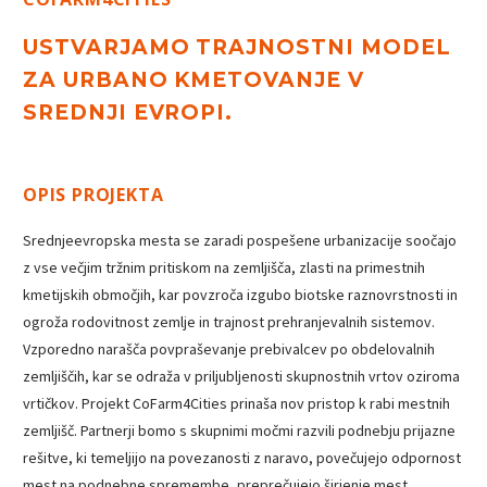
USTVARJAMO TRAJNOSTNI MODEL
ZA URBANO KMETOVANJE V
SREDNJI EVROPI.
OPIS PROJEKTA
Srednjeevropska mesta se zaradi pospešene urbanizacije soočajo
z vse večjim tržnim pritiskom na zemljišča, zlasti na primestnih
kmetijskih območjih, kar povzroča izgubo biotske raznovrstnosti in
ogroža rodovitnost zemlje in trajnost prehranjevalnih sistemov.
Vzporedno narašča povpraševanje prebivalcev po obdelovalnih
zemljiščih, kar se odraža v priljubljenosti skupnostnih vrtov oziroma
vrtičkov. Projekt CoFarm4Cities prinaša nov pristop k rabi mestnih
zemljišč. Partnerji bomo s skupnimi močmi razvili podnebju prijazne
rešitve, ki temeljijo na povezanosti z naravo, povečujejo odpornost
mest na podnebne spremembe, preprečujejo širjenje mest,