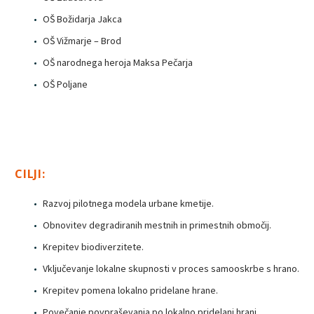
OŠ Božidarja Jakca
OŠ Vižmarje – Brod
OŠ narodnega heroja Maksa Pečarja
OŠ Poljane
CILJI:
Razvoj pilotnega modela urbane kmetije.
Obnovitev degradiranih mestnih in primestnih območij.
Krepitev biodiverzitete.
Vključevanje lokalne skupnosti v proces samooskrbe s hrano.
Krepitev pomena lokalno pridelane hrane.
Povečanje povpraševanja po lokalno pridelani hrani.