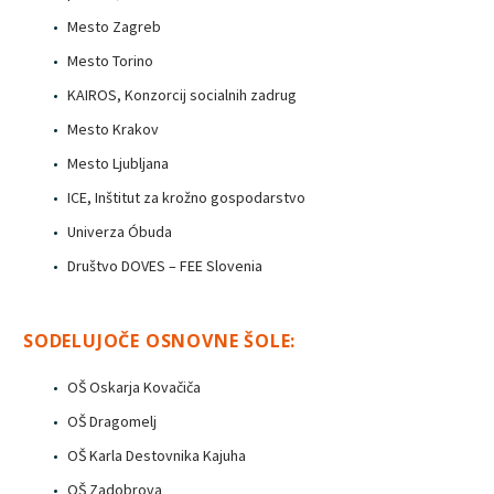
Mesto Zagreb
Mesto Torino
KAIROS, Konzorcij socialnih zadrug
Mesto Krakov
Mesto Ljubljana
ICE, Inštitut za krožno gospodarstvo
Univerza Óbuda
Društvo DOVES – FEE Slovenia
SODELUJOČE OSNOVNE ŠOLE:
OŠ Oskarja Kovačiča
OŠ Dragomelj
OŠ Karla Destovnika Kajuha
OŠ Zadobrova