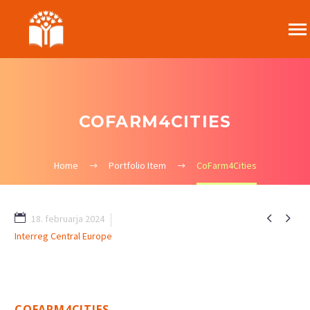
COFARM4CITIES
Home
Portfolio Item
CoFarm4Cities


18. februarja 2024
Interreg Central Europe
0
COFARM4CITIES