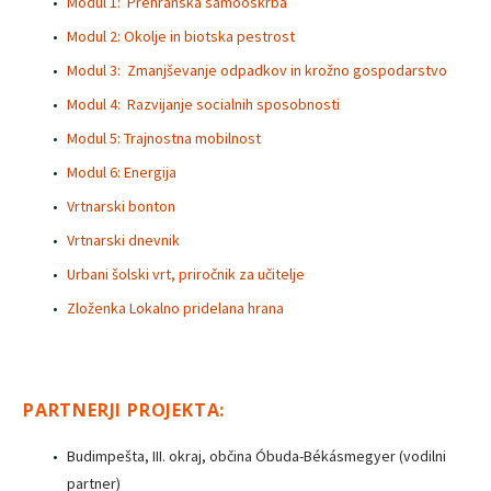
Modul 1: Prehranska samooskrba
Modul 2: Okolje in biotska pestrost
Modul 3: Zmanjševanje odpadkov in krožno gospodarstvo
Modul 4: Razvijanje socialnih sposobnosti
Modul 5: Trajnostna mobilnost
Modul 6: Energija
Vrtnarski bonton
Vrtnarski dnevnik
Urbani šolski vrt, priročnik za učitelje
Zloženka Lokalno pridelana hrana
PARTNERJI PROJEKTA:
Budimpešta, III. okraj, občina Óbuda-Békásmegyer (vodilni
partner)