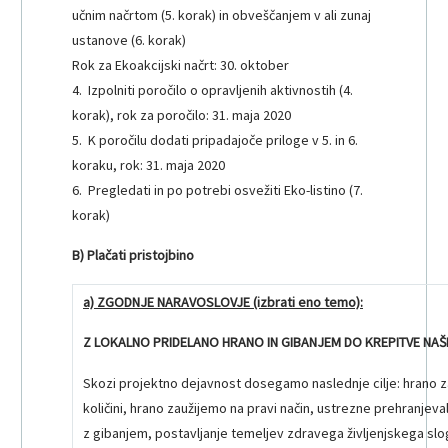
učnim načrtom (5. korak) in obveščanjem v ali zunaj
ustanove (6. korak)
Rok za Ekoakcijski načrt: 30. oktober
4. Izpolniti poročilo o opravljenih aktivnostih (4.
korak), rok za poročilo: 31. maja 2020
5. K poročilu dodati pripadajoče priloge v 5. in 6.
koraku, rok: 31. maja 2020
6. Pregledati in po potrebi osvežiti Eko-listino (7.
korak)
B)
Plačati pristojbino
a) ZGODNJE NARAVOSLOVJE (izbrati eno temo)
:
Z LOKALNO PRIDELANO HRANO IN GIBANJEM DO KREPITVE NA
Skozi projektno dejavnost dosegamo naslednje cilje: hrano z
količini, hrano zaužijemo na pravi način, ustrezne prehranje
z gibanjem, postavljanje temeljev zdravega življenjskega slo