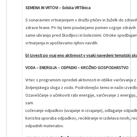
SEMENA IN VRTOVI – šolska VRTilnica
S sonaravnim vrtnarjenjem v družbi ptičev in žuželk do zdravih
zdrave hrane. Pri tej temi poudarjamo pomen vzgoje zdravih ra
same ubranijo pred škodljivci in boleznimi. Otroke spodbuj
vrtnarjenja in upoštevamo njihov navdih.
b) Izvesti po vsaj eno aktivnost v vsaki navedeni tematski sku
VODA – ENERGIJA – ODPADKI – KROŽNO GOSPODARSTVO
Vrtec s programom opredeli aktivnosti in oblike varčevanja 
življenjskega sloga z vodo. Podrobnejšo temo in način izvedb
Ozaveščanje o učinkoviti rabi energije, varčevanje z energijo,
sam.
Ločevanje odpadkov (uvajanje in izvajanje), odlaganje odpad
koristna uporaba odpadkov, recikliranje in izdelava novih, reci
odpadnih materialov.