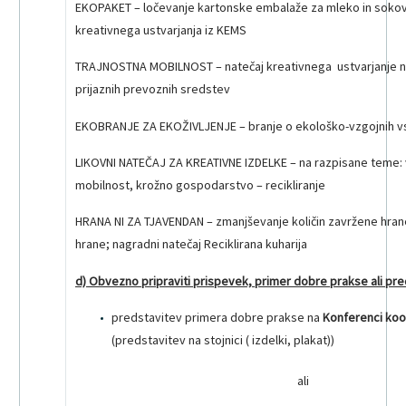
EKOPAKET – ločevanje kartonske embalaže za mleko in sokov
kreativnega ustvarjanja iz KEMS
TRAJNOSTNA MOBILNOST – natečaj kreativnega ustvarjanje na
prijaznih prevoznih sredstev
EKOBRANJE ZA EKOŽIVLJENJE – branje o ekološko-vzgojnih v
LIKOVNI NATEČAJ ZA KREATIVNE IZDELKE – na razpisane teme: 
mobilnost, krožno gospodarstvo – recikliranje
HRANA NI ZA TJAVENDAN – zmanjševanje količin zavržene hran
hrane; nagradni natečaj Reciklirana kuharija
d) Obvezno pripraviti prispevek, primer dobre prakse ali pre
predstavitev primera dobre prakse na
Konferenci koo
(predstavitev na stojnici ( izdelki, plakat))
ali