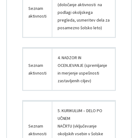
(določanje aktivnosti na
Seznam
podlagi okoljskega
aktivnosti
pregleda, usmeritev dela za
posamezno šolsko leto)
4. NADZOR IN
Seznam
OCENJEVANJE (spremljanje
aktivnosti
in merjenje uspešnosti
zastavljenih ciljev)
5. KURIKULUM – DELO PO
UČNEM
Seznam
NAČRTU (vključevanje
aktivnosti
okoljskih vsebin v šolske