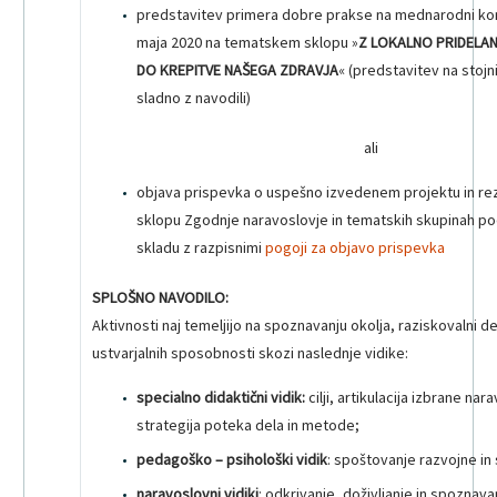
predstavitev primera dobre prakse na mednarodni ko
maja 2020 na tematskem sklopu »
Z LOKALNO PRIDELA
DO KREPITVE NAŠEGA ZDRAVJA
« (predstavitev na stojni
sladno z navodili)
ali
objava prispevka o uspešno izvedenem projektu in re
sklopu Zgodnje naravoslovje in tematskih skupinah pod
skladu z razpisnimi
pogoji za objavo prispevka
SPLOŠNO NAVODILO:
Aktivnosti naj temeljijo na spoznavanju okolja, raziskovalni de
ustvarjalnih sposobnosti skozi naslednje vidike:
specialno didaktični vidik:
cilji, artikulacija izbrane n
strategija poteka dela in metode;
pedagoško –
psihološki vidik
: spoštovanje razvojne in
naravoslovni vidiki
: odkrivanje, doživljanje in spoznava