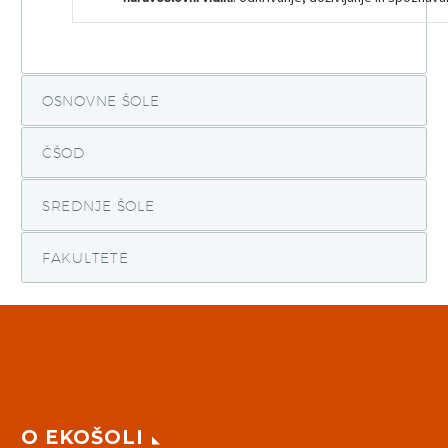
OSNOVNE ŠOLE
ČŠOD
SREDNJE ŠOLE
FAKULTETE
O EKOŠOLI