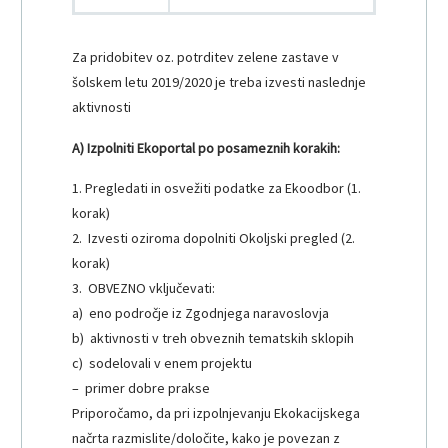
Za pridobitev oz. potrditev zelene zastave v
šolskem letu 2019/2020 je treba izvesti naslednje
aktivnosti
A) Izpolniti Ekoportal po posameznih korakih:
1. Pregledati in osvežiti podatke za Ekoodbor (1.
korak)
2. Izvesti oziroma dopolniti Okoljski pregled (2.
korak)
3. OBVEZNO vključevati:
a) eno področje iz Zgodnjega naravoslovja
b) aktivnosti v treh obveznih tematskih sklopih
c) sodelovali v enem projektu
– primer dobre prakse
Priporočamo, da pri izpolnjevanju Ekokacijskega
načrta razmislite/določite, kako je povezan z