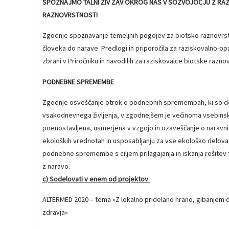
SPOZNAJMO TALNI ŽIV ŽAV OKROG NAS V SOZVOJOČJU Z RA
RAZNOVRSTNOSTI
Zgodnje spoznavanje temeljnih pogojev za biotsko raznovrs
človeka do narave. Predlogi in priporočila za raziskovalno-
zbrani v Priročniku in navodilih za raziskovalce biotske raznov
PODNEBNE SPREMEMBE
Zgodnje osveščanje otrok o podnebnih spremembah, ki so d
vsakodnevnega življenja, v zgodnejšem je večinoma vsebinsk
poenostavljena, usmerjena v vzgojo in ozaveščanje o narav
ekoloških vrednotah in usposabljanju za vse ekološko delovan
podnebne spremembe s ciljem prilagajanja in iskanja rešitev t
z naravo.
c) Sodelovati
v enem od projektov
:
ALTERMED 2020 – tema »Z lokalno pridelano hrano, gibanjem 
zdravja«