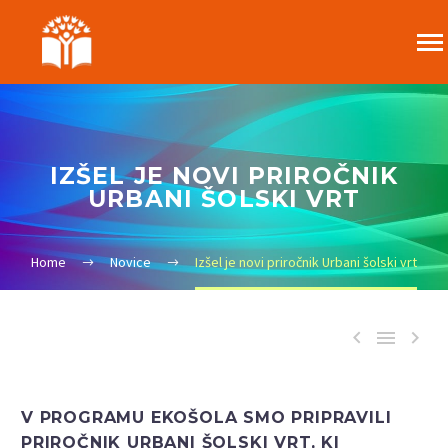
IZŠEL JE NOVI PRIROČNIK
URBANI ŠOLSKI VRT
Home
Novice
Izšel je novi priročnik Urbani šolski vrt



V PROGRAMU EKOŠOLA SMO PRIPRAVILI
PRIROČNIK URBANI ŠOLSKI VRT, KI