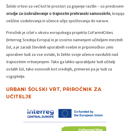
Šolski vrtovi so več kot le prostori za gojenje rastlin – so predvsem
orodje za izobraževanje o trajnostni prehranski samooskrbi
, krepijo
veščine sodelovanja in učence učijo spoštovanja do narave.
Priročnik je izšel v okviru evropskega projekta CoFarm4Cities
(Interreg Srednja Evropa) in je izvorno namenjem učiteljem mestnih
šol, a je zaradi številnih uporabnih vsebin in pripomočkov zelo
uporaben tudi za vse ostale, ki želite svoje učence navdušiti nad
trajnostnim vrtnarjenjem. Tako ga lahko uporabljate tudi učitelji
ostalih šol, tako osnovnih kot srednjih, primeren pa je tudi za
vzgojitelje.
URBANI ŠOLSKI VRT, PRIROČNIK ZA
UČITELJE