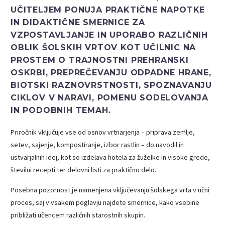
UČITELJEM PONUJA PRAKTIČNE NAPOTKE
IN DIDAKTIČNE SMERNICE ZA
VZPOSTAVLJANJE IN UPORABO RAZLIČNIH
OBLIK ŠOLSKIH VRTOV KOT UČILNIC NA
PROSTEM O TRAJNOSTNI PREHRANSKI
OSKRBI, PREPREČEVANJU ODPADNE HRANE,
BIOTSKI RAZNOVRSTNOSTI, SPOZNAVANJU
CIKLOV V NARAVI, POMENU SODELOVANJA
IN PODOBNIH TEMAH.
Priročnik vključuje vse od osnov vrtnarjenja – priprava zemlje,
setev, sajenje, kompostiranje, izbor rastlin – do navodil in
ustvarjalnih idej, kot so izdelava hotela za žuželke in visoke grede,
številni recepti ter delovni listi za praktično delo.
Posebna pozornost je namenjena vključevanju šolskega vrta v učni
proces, saj v vsakem poglavju najdete smernice, kako vsebine
približati učencem različnih starostnih skupin.