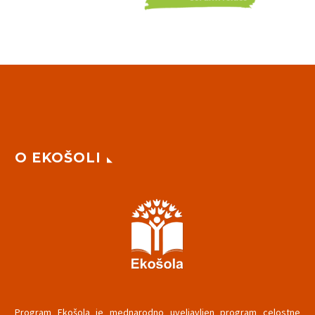
O EKOŠOLI
Program Ekošola je mednarodno uveljavljen program celostne