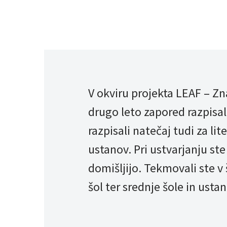
V okviru projekta LEAF – Zna
drugo leto zapored razpisal
razpisali natečaj tudi za li
ustanov. Pri ustvarjanju ste
domišljijo. Tekmovali ste v š
šol ter srednje šole in ust