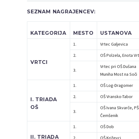
SEZNAM NAGRAJENCEV:
KATEGORIJA
MESTO
USTANOVA
1.
Vrtec Galjevica
2.
OŠ Polzela, Enota Vr
VRTCI
Vrtec pri OŠ Dušana
3.
Muniha Most na Soči
1.
OŠ Log-Dragomer
2.
OŠ Vransko-Tabor
I. TRIADA
OŠ
OŠ Ivana Skvarče, PŠ
3.
Čemšenik
1.
OŠ Dob
II. TRIADA
2.
OŠ Križevci