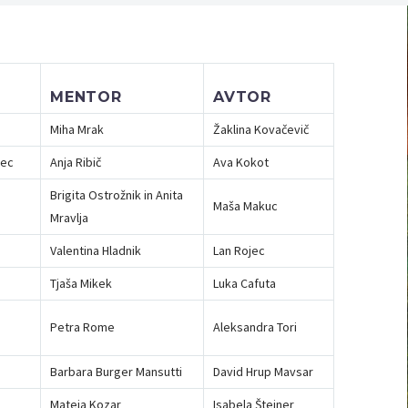
MENTOR
AVTOR
Miha Mrak
Žaklina Kovačevič
tec
Anja Ribič
Ava Kokot
Brigita Ostrožnik in Anita
Maša Makuc
Mravlja
Valentina Hladnik
Lan Rojec
Tjaša Mikek
Luka Cafuta
Petra Rome
Aleksandra Tori
Barbara Burger Mansutti
David Hrup Mavsar
Mateja Kozar
Isabela Šteiner