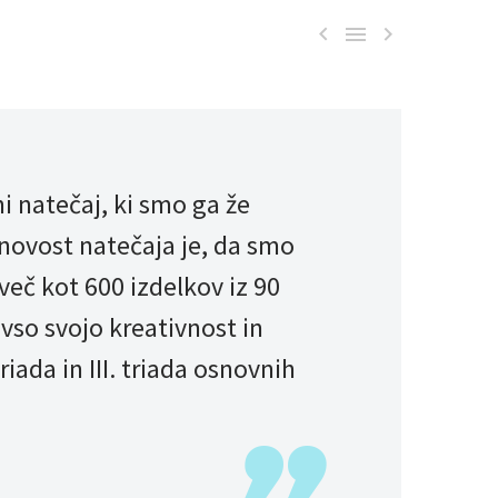



ni natečaj, ki smo ga že
 novost natečaja je, da smo
 več kot 600 izdelkov iz 90
 vso svojo kreativnost in
triada in III. triada osnovnih