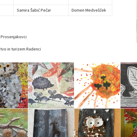
Samira Šabić Pečar
Domen Medvešček
 Prosenjakovci
stvo in turizem Radenci