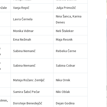
mžale
Vanja Repič
Julija Primožič
Nina Šanca, Karina
Lavra Černela
Denes
Monika Vidmar
Neli Štaleker
Ema Nežmah
Maja Resnik
n
Sabina Nemanič
Rebeka Černe
a
n
Sabina Nemanič
Sabina Colnar
a
Mateja Rožanc Zemljič
Nika Ornik
Samira Šabić Pečar
Niki Oblak
olmin,
Doroteje Benedejčič
Dejan Godina