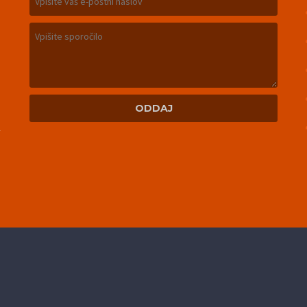
m
n
u
n
v