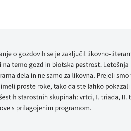
nje o gozdovih se je zaključil likovno-literar
i na temo gozd in biotska pestrost. Letošnja
terarna dela in ne samo za likovna. Prejeli smo
 imeli proste roke, tako da ste lahko pokazali
estih starostnih skupinah: vrtci, I. triada, II. 
anove s prilagojenim programom.