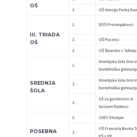
OŠ
3.
OŠ Venclja Perka Do
1.
DOŠ Prosenjakovci
III. TRIADA
2.
OŠ Puconci
OŠ
3.
OŠ Šmartno v Tuhinju
Kmetijska šola Grm i
1.
biotehniška gimnazij
Kmetijska šola Grm i
SREDNJA
2.
biotehniška gimnazij
ŠOLA
SŠ za gostinstvo in
3.
turizem Radenci
1.
CUEV Strunjan
OŠ Franceta Bevka T
POSEBNA
2.
PŠ s PP