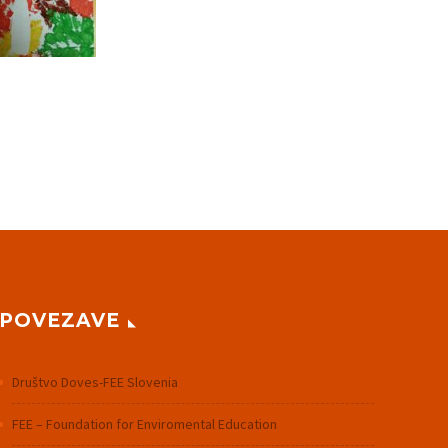
POVEZAVE
Društvo Doves-FEE Slovenia
FEE – Foundation for Enviromental Education