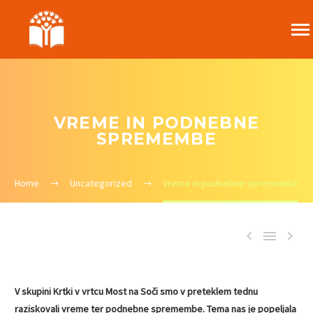
VREME IN PODNEBNE
SPREMEMBE
Home
Uncategorized
Vreme in podnebne spremembe



V skupini Krtki v vrtcu Most na Soči smo v preteklem tednu
raziskovali vreme ter podnebne spremembe. Tema nas je popeljala