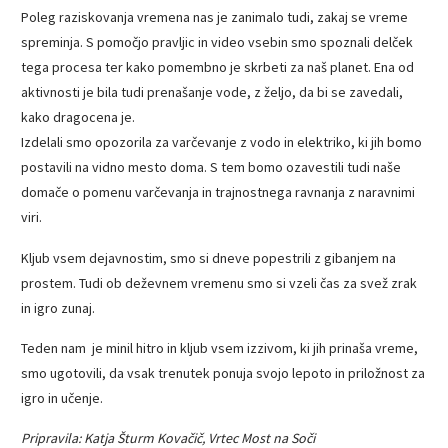
Poleg raziskovanja vremena nas je zanimalo tudi, zakaj se vreme
spreminja. S pomočjo pravljic in video vsebin smo spoznali delček
tega procesa ter kako pomembno je skrbeti za naš planet. Ena od
aktivnosti je bila tudi prenašanje vode, z željo, da bi se zavedali,
kako dragocena je.
Izdelali smo opozorila za varčevanje z vodo in elektriko, ki jih bomo
postavili na vidno mesto doma. S tem bomo ozavestili tudi naše
domače o pomenu varčevanja in trajnostnega ravnanja z naravnimi
viri.
Kljub vsem dejavnostim, smo si dneve popestrili z gibanjem na
prostem. Tudi ob deževnem vremenu smo si vzeli čas za svež zrak
in igro zunaj.
Teden nam je minil hitro in kljub vsem izzivom, ki jih prinaša vreme,
smo ugotovili, da vsak trenutek ponuja svojo lepoto in priložnost za
igro in učenje.
Pripravila: Katja Šturm Kovačič, Vrtec Most na Soči