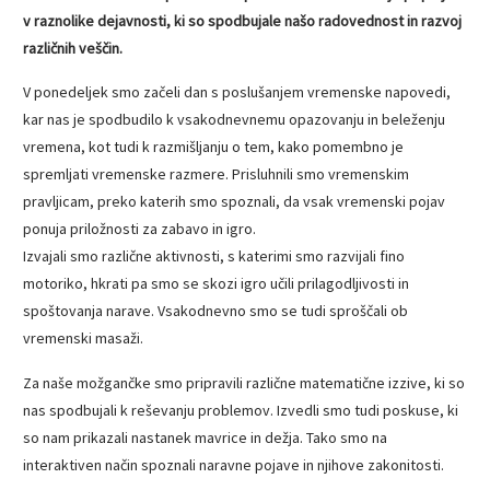
v raznolike dejavnosti, ki so spodbujale našo radovednost in razvoj
različnih veščin.
V ponedeljek smo začeli dan s poslušanjem vremenske napovedi,
kar nas je spodbudilo k vsakodnevnemu opazovanju in beleženju
vremena, kot tudi k razmišljanju o tem, kako pomembno je
spremljati vremenske razmere. Prisluhnili smo vremenskim
pravljicam, preko katerih smo spoznali, da vsak vremenski pojav
ponuja priložnosti za zabavo in igro.
Izvajali smo različne aktivnosti, s katerimi smo razvijali fino
motoriko, hkrati pa smo se skozi igro učili prilagodljivosti in
spoštovanja narave. Vsakodnevno smo se tudi sproščali ob
vremenski masaži.
Za naše možgančke smo pripravili različne matematične izzive, ki so
nas spodbujali k reševanju problemov. Izvedli smo tudi poskuse, ki
so nam prikazali nastanek mavrice in dežja. Tako smo na
interaktiven način spoznali naravne pojave in njihove zakonitosti.