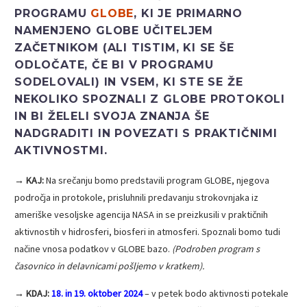
PROGRAMU
GLOBE
, KI JE PRIMARNO
NAMENJENO GLOBE UČITELJEM
ZAČETNIKOM (ALI TISTIM, KI SE ŠE
ODLOČATE, ČE BI V PROGRAMU
SODELOVALI) IN VSEM, KI STE SE ŽE
NEKOLIKO SPOZNALI Z GLOBE PROTOKOLI
IN BI ŽELELI SVOJA ZNANJA ŠE
NADGRADITI IN POVEZATI S PRAKTIČNIMI
AKTIVNOSTMI.
→ KAJ:
Na srečanju bomo predstavili program GLOBE, njegova
področja in protokole, prisluhnili predavanju strokovnjaka iz
ameriške vesoljske agencija NASA in se preizkusili v praktičnih
aktivnostih v hidrosferi, biosferi in atmosferi. Spoznali bomo tudi
načine vnosa podatkov v GLOBE bazo.
(Podroben program s
časovnico in delavnicami pošljemo v kratkem).
→ KDAJ:
18. in 19. oktober 2024
– v petek bodo aktivnosti potekale