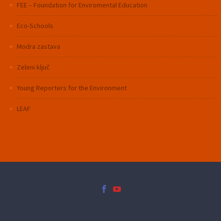
FEE – Foundation for Enviromental Education
Eco-Schools
Modra zastava
Zeleni ključ
Young Reporters for the Environment
LEAF