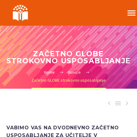
ZAČETNO GLOBE
STROKOVNO USPOSABLJANJE
Home
Novice
Začetno GLOBE strokovno usposabljanje



VABIMO VAS NA DVODNEVNO ZAČETNO
USPOSABLJANJE ZA UČITELJE V