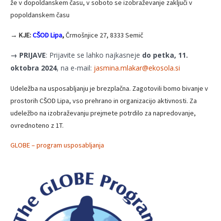
že v dopoldanskem času, v soboto se izobraževanje zaključi v
popoldanskem času
→ KJE:
CŠOD Lipa
,
Črmošnjice 27, 8333 Semič
→ PRIJAVE
: Prijavite se lahko najkasneje
do petka, 11.
oktobra 2024
, na e-mail:
jasmina.mlakar@ekosola.si
Udeležba na usposabljanju je brezplačna. Zagotovili bomo bivanje v
prostorih CŠOD Lipa, vso prehrano in organizacijo aktivnosti. Za
udeležbo na izobraževanju prejmete potrdilo za napredovanje,
ovrednoteno z 1T.
GLOBE – program usposabljanja