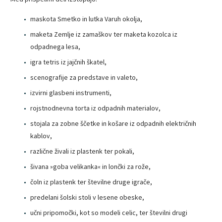
maskota Smetko in lutka Varuh okolja,
maketa Zemlje iz zamaškov ter maketa kozolca iz
odpadnega lesa,
igra tetris iz jajčnih škatel,
scenografije za predstave in valeto,
izvirni glasbeni instrumenti,
rojstnodnevna torta iz odpadnih materialov,
stojala za zobne ščetke in košare iz odpadnih električnih
kablov,
različne živali iz plastenk ter pokali,
šivana »goba velikanka« in lončki za rože,
čoln iz plastenk ter številne druge igrače,
predelani šolski stoli v lesene obeske,
učni pripomočki, kot so modeli celic, ter številni drugi