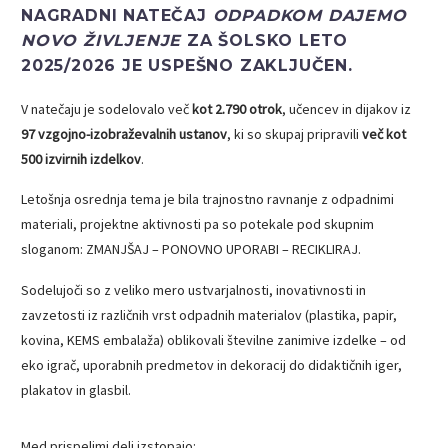
NAGRADNI NATEČAJ
ODPADKOM DAJEMO
NOVO ŽIVLJENJE
ZA ŠOLSKO LETO
2025/2026 JE USPEŠNO ZAKLJUČEN.
V natečaju je sodelovalo več
kot 2.790 otrok
, učencev in dijakov iz
97 vzgojno-izobraževalnih ustanov
, ki so skupaj pripravili
več kot
500 izvirnih izdelkov
.
Letošnja osrednja tema je bila trajnostno ravnanje z odpadnimi
materiali, projektne aktivnosti pa so potekale pod skupnim
sloganom: ZMANJŠAJ – PONOVNO UPORABI – RECIKLIRAJ.
Sodelujoči so z veliko mero ustvarjalnosti, inovativnosti in
zavzetosti iz različnih vrst odpadnih materialov (plastika, papir,
kovina, KEMS embalaža) oblikovali številne zanimive izdelke – od
eko igrač, uporabnih predmetov in dekoracij do didaktičnih iger,
plakatov in glasbil.
Med prispelimi deli izstopajo: