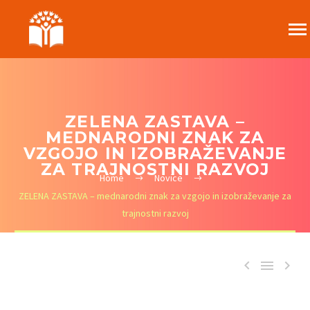
ZELENA ZASTAVA –
MEDNARODNI ZNAK ZA
VZGOJO IN IZOBRAŽEVANJE
ZA TRAJNOSTNI RAZVOJ
Home
Novice
ZELENA ZASTAVA – mednarodni znak za vzgojo in izobraževanje za
trajnostni razvoj


