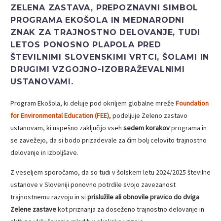
ZELENA ZASTAVA
, PREPOZNAVNI SIMBOL
PROGRAMA EKOŠOLA IN MEDNARODNI
ZNAK ZA TRAJNOSTNO DELOVANJE, TUDI
LETOS PONOSNO PLAPOLA PRED
ŠTEVILNIMI SLOVENSKIMI VRTCI, ŠOLAMI IN
DRUGIMI VZGOJNO-IZOBRAŽEVALNIMI
USTANOVAMI.
Program Ekošola, ki deluje pod okriljem globalne mreže
Foundation
for Environmental Education (FEE)
, podeljuje Zeleno zastavo
ustanovam, ki uspešno zaključijo vseh
sedem korakov
programa in
se zavežejo, da si bodo prizadevale za čim bolj celovito trajnostno
delovanje in izboljšave.
Z veseljem sporočamo, da so tudi v šolskem letu 2024/2025 številne
ustanove v Sloveniji ponovno potrdile svojo zavezanost
trajnostnemu razvoju in si
prislužile ali obnovile pravico do dviga
Zelene zastave
kot priznanja za doseženo trajnostno delovanje in