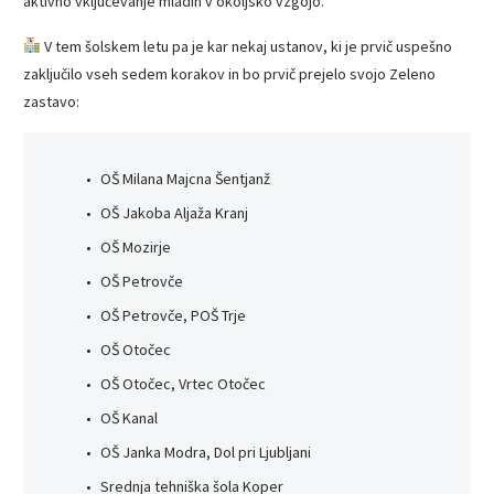
aktivno vključevanje mladih v okoljsko vzgojo.
V tem šolskem letu pa je kar nekaj ustanov, ki je prvič uspešno
zaključilo vseh sedem korakov in bo prvič prejelo svojo Zeleno
zastavo:
OŠ Milana Majcna Šentjanž
OŠ Jakoba Aljaža Kranj
OŠ Mozirje
OŠ Petrovče
OŠ Petrovče, POŠ Trje
OŠ Otočec
OŠ Otočec, Vrtec Otočec
OŠ Kanal
OŠ Janka Modra, Dol pri Ljubljani
Srednja tehniška šola Koper