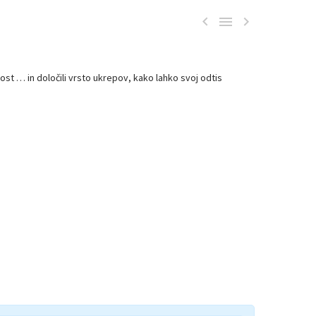



ost … in določili vrsto ukrepov, kako lahko svoj odtis