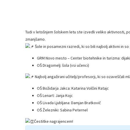
Tudi v letošnjem šolskem letu ste izvedli veliko aktivnosti, 
zmanjšamo.
Šole in posamezni razredi, ki so bili najbolj aktivni in 
GRM Novo mesto – Center biotehnike in turizma: dijaki 1
OŠ Dragomelj: šola (vsi učenci)
Najbolj angažirani učitelji/profesorji, ki so ozaveščali
OŠ Božidarja Jakca: Katarina Volčini Ratajc
OŠ Lenart: Janja Kojc
OŠ Livada Ljubljana: Damjan Bratkovič
OŠ Železniki: Sabina Peternel
Čestitke nagrajencem!