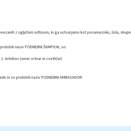
povezanih z ogljičnim odtisom, ki ga ustvarjamo kot posamezniki, šola, skupn
so pridobili naziv PODNEBNI ŠAMPION, so:
. letnikov (smer vrtnar in cvetličar)
 mlade in so pridobili naziv PODNEBNI AMBASADOR: