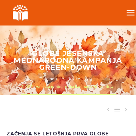
GLOBE JESENSKA
MEDNARODNA KAMPANJA
GREEN-DOWN
Home
Novice
GLOBE jesenska mednarodna kampanja Green-down



ZAČENJA SE LETOŠNJA PRVA GLOBE