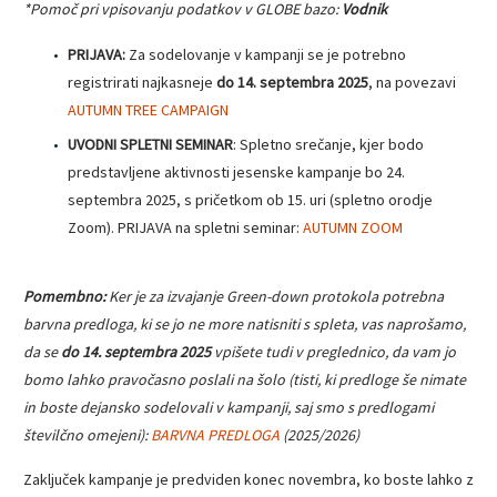
*Pomoč pri vpisovanju podatkov v GLOBE bazo:
Vodnik
PRIJAVA:
Za sodelovanje v kampanji se je potrebno
registrirati najkasneje
do 14. septembra 2025
, na povezavi
AUTUMN TREE CAMPAIGN
UVODNI SPLETNI SEMINAR
: Spletno srečanje, kjer bodo
predstavljene aktivnosti jesenske kampanje bo 24.
septembra 2025, s pričetkom ob 15. uri (spletno orodje
Zoom). PRIJAVA na spletni seminar:
AUTUMN ZOOM
Pomembno:
Ker je za izvajanje Green-down protokola potrebna
barvna predloga, ki se jo ne more natisniti s spleta, vas naprošamo,
da se
do 14. septembra 2025
vpišete tudi v preglednico, da vam jo
bomo lahko pravočasno poslali na šolo (tisti, ki predloge še nimate
in boste dejansko sodelovali v kampanji, saj smo s predlogami
številčno omejeni):
BARVNA PREDLOGA
(2025/2026)
Zaključek kampanje je predviden konec novembra, ko boste lahko z