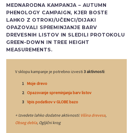
MEDNARODNA KAMPANJA –
AUTUMN
PHENOLOGY CAMPAIGN
, KJER BOSTE
LAHKO Z OTROKI/UČENCI/DIJAKI
OPAZOVALI SPREMINJANJE BARV
DREVESNIH LISTOV IN SLEDILI PROTOKOLU
GREEN-DOWN IN TREE HEIGHT
MEASUREMENTS.
V sklopu kampanje je potrebno izvesti
3 aktivnosti
:
Moje drevo
Opazovanje spreminjanja barv listov
Vpis podatkov v GLOBE bazo
+ Izvedete lahko dodatne aktivnosti:
Višina drevesa
,
Obseg debla
, Ogljični krog