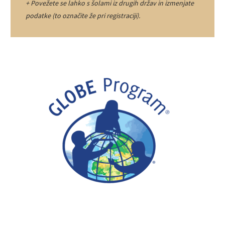
+ Povežete se lahko s šolami iz drugih držav in izmenjate
podatke (to označite že pri registraciji).