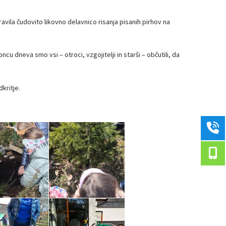
ipravila čudovito likovno delavnico risanja pisanih pirhov na
 dneva smo vsi – otroci, vzgojitelji in starši – občutili, da
kritje.