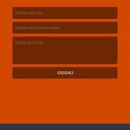
m
n
u
n
v