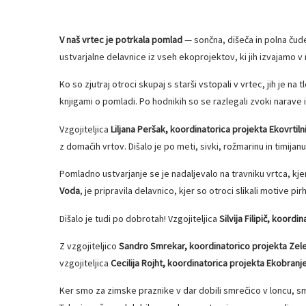
V naš vrtec je potrkala pomlad
— sončna, dišeča in polna čud
ustvarjalne delavnice iz vseh ekoprojektov, ki jih izvajamo v
Ko so zjutraj otroci skupaj s starši vstopali v vrtec, jih je na
knjigami o pomladi. Po hodnikih so se razlegali zvoki narave i
Vzgojiteljica
Liljana Peršak, koordinatorica projekta Ekovrtiln
z domačih vrtov. Dišalo je po meti, sivki, rožmarinu in timijan
Pomladno ustvarjanje se je nadaljevalo na travniku vrtca, kjer 
Voda
, je pripravila delavnico, kjer so otroci slikali motive p
Dišalo je tudi po dobrotah! Vzgojiteljica
Silvija Filipič, koordi
Z vzgojiteljico
Sandro Smrekar, koordinatorico projekta Zele
vzgojiteljica
Cecilija Rojht, koordinatorica projekta Ekobranj
Ker smo za zimske praznike v dar dobili smrečico v loncu, sm