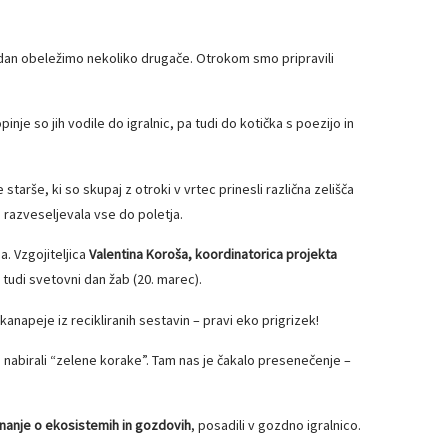
i dan obeležimo nekoliko drugače. Otrokom smo pripravili
inje so jih vodile do igralnic, pa tudi do kotička s poezijo in
 starše, ki so skupaj z otroki v vrtec prinesli različna zelišča
as razveseljevala vse do poletja.
a. Vzgojiteljica
Valentina Koroša, koordinatorica projekta
i tudi svetovni dan žab (20. marec).
kanapeje iz recikliranih sestavin – pravi eko prigrizek!
 nabirali “zelene korake”. Tam nas je čakalo presenečenje –
Znanje o ekosistemih in gozdovih
, posadili v gozdno igralnico.