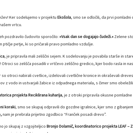
ežev! Ker sodelujemo v projektu
Ekošola
, smo se odločili, da prvi pomladn
 našem vrtcu.
 tleh pozdravilo čudovito sporočilo:
»Vsak dan se dogajajo čudeži.«
Zelene stop
n ptičje petje, ki so pričarali pravo pomladno vzdušje.
ica
, je pripravila mali zeliščni sejem. K sodelovanju je povabila starše in stare
u! Otroci so zelišča posadili v vrtčevo zeliščno gredico, kjer bodo rasla in n
so otroci nabirali cvetlice, izdelovali cvetlične kronice in okraševali dreves
irhov z vodo in ustvarjali žabice iz odpadnega materiala, s čimer smo obeležil
natorica projekta Reciklirana kuharija
, je z otroki pripravila okusne pomladne 
ni koraki
, smo se skupaj odpravili do gozdne igralnice, kjer smo z gibanjem
e,
nam je prebrala prijetno zgodbico “Franček posadi drevo”.
o jo skupaj z vzgojiteljico
Bronjo Dolamič, koordinatorico projekta LEAF – 