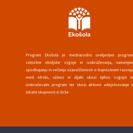
Program Ekošola je mednarodno uveljavljen progra
celostne okoljske vzgoje in izobraževanja, namenje
spodbujanju in večanju ozaveščenosti o trajnostnem razvoj
med otroki, učenci in dijaki skozi njihov vzgojni i
izobraževalni program ter skozi aktivno udejstvovanje 
lokalni skupnosti in širše.