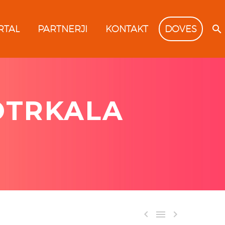
RTAL
PARTNERJI
KONTAKT
DOVES
OTRKALA


