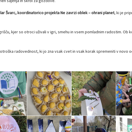
men sajenja in skrbi za gozdove.
lar Švarc, koordinatorico projekta Ne zavrzi oblek – ohrani planet
, ki je pr
u, kjer so otroci uživali v igri, smehu in vsem pomladnim radostim. Ob koncu
n otroška radovednost, ki jo zna vsak cvet in vsak korak spremeniti v novo od