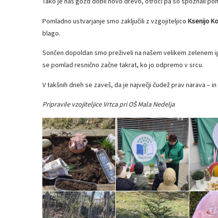
Tako je naš gozd dobil novo drevo, otroci pa so spoznali po
Pomladno ustvarjanje smo zaključili z vzgojiteljico
Ksenijo Ko
blago.
Sončen dopoldan smo preživeli na našem velikem zelenem igrišč
se pomlad resnično začne takrat, ko jo odpremo v srcu.
V takšnih dneh se zaveš, da je največji čudež prav narava – i
Pripravile vzojiteljice Vrtca pri OŠ Mala Nedelja