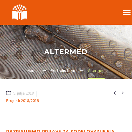
ALTERMED
Home
Portfolio Item
Altermed


9. julija 2018
Projekti 2018/2019
24
RAZPISUJEMO PRIJAVE ZA SODELOVANJE NA