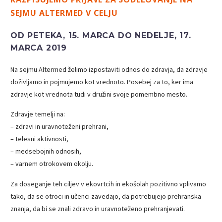
SEJMU
ALTERMED V CELJU
OD PETEKA, 15. MARCA DO NEDELJE, 17.
MARCA 2019
Na sejmu Altermed želimo izpostaviti odnos do zdravja, da zdravje
doživljamo in pojmujemo kot vrednoto. Posebej za to, ker ima
zdravje kot vrednota tudi v družini svoje pomembno mesto.
Zdravje temelji na:
– zdravi in uravnoteženi prehrani,
– telesni aktivnosti,
– medsebojnih odnosih,
– varnem otrokovem okolju.
Za doseganje teh ciljev v ekovrtcih in ekošolah pozitivno vplivamo
tako, da se otroci in učenci zavedajo, da potrebujejo prehranska
znanja, da bi se znali zdravo in uravnoteženo prehranjevati.