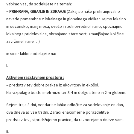
Vabimo vas, da sodelujete na temah:
– PREHRANA, GIBANJE IN ZDRAVJE
(Zakaj so naše prehranjevalne
navade pomembne z lokalnega in globalnega vidika? Jejmo lokalno
in sezonsko, manj mesa, svežo in polnovredno hrano, spoznajmo
lokalnega pridelovalca, ohranjamo stare sort, zmanjšajmo količine
zavržene hrane …)
in sicer lahko sodelujete na:
I.
Aktivnem razstavnem prostoru :
–
predstavitev dobre prakse iz ekovrtcev in ekošol.
Na razpolago boste imeli mizo ter 3-4 m dolgo steno in 2 m globine.
Sejem traja 3 dni, vendar se lahko odločite za sodelovanje en dan,
dva dneva ali vse tri dni. Zaradi enakomerne porazdelitve
predstavitev, si pridržujemo pravico, da razporejamo dneve sami.
II.