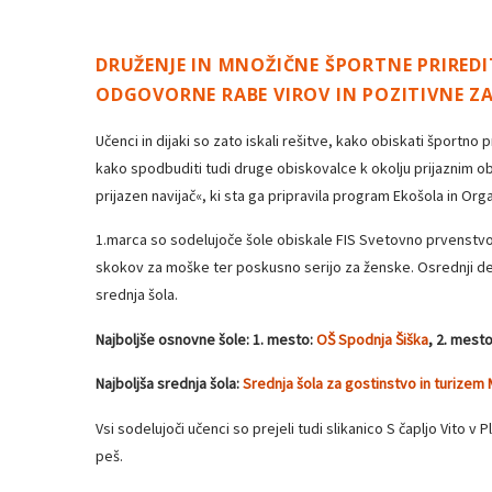
DRUŽENJE IN MNOŽIČNE ŠPORTNE PRIREDIT
ODGOVORNE RABE VIROV IN POZITIVNE ZA
Učenci in dijaki so zato iskali rešitve, kako obiskati športn
kako spodbuditi tudi druge obiskovalce k okolju prijaznim obl
prijazen navijač«, ki sta ga pripravila program Ekošola in Org
1.marca so sodelujoče šole obiskale FIS Svetovno prvenstvo v
skokov za moške ter poskusno serijo za ženske. Osrednji del j
srednja šola.
Najboljše osnovne šole: 1. mesto:
OŠ Spodnja Šiška
, 2. mest
Najboljša srednja šola:
Srednja šola za gostinstvo in turizem 
Vsi sodelujoči učenci so prejeli tudi slikanico S čapljo Vito v 
peš.