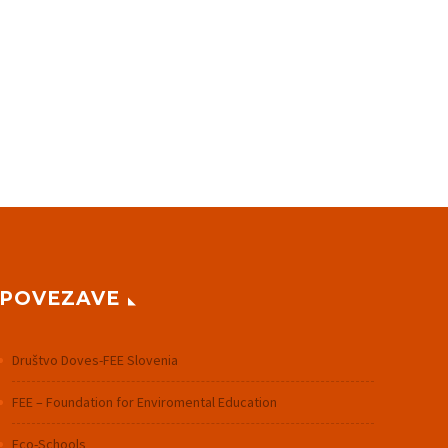
POVEZAVE
Društvo Doves-FEE Slovenia
FEE – Foundation for Enviromental Education
Eco-Schools