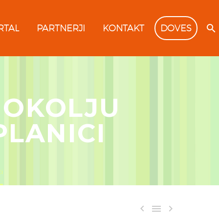
RTAL
PARTNERJI
KONTAKT
DOVES
 OKOLJU
PLANICI
ci


