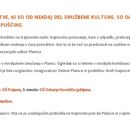
VE, KI SO OD NEKDAJ DEL DRUŽBENE KULTURE, SO D
PUŠČINE.
o prireditev na trajnosten način: trajnostno potovanje, kam z odpadki, prehra
ikam vedenja v času prireditve. Vse to in še več so predstavili na različne 
anizacijski odbor Planica.
 nordijskem smučanju v Planici. Ogledali so si tekme v nordijski kombinacij
e bila razglasitev zmagovalcev Zelene Planice in podelitev dveh trajnostnih 
o:
OŠ Poljane
, 3. mesto:
OŠ Oskarja Kovačiča Ljubljana
.
Maribor
.
Planico. Vita se je sodelujočim pridružila na trajnostni poti do Planice in z n