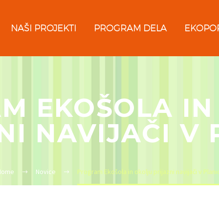
NAŠI PROJEKTI
PROGRAM DELA
EKOPO
M EKOŠOLA IN
NI NAVIJAČI V 
Home
Novice
Program Ekošola in okolju prijazni navijači v Plani