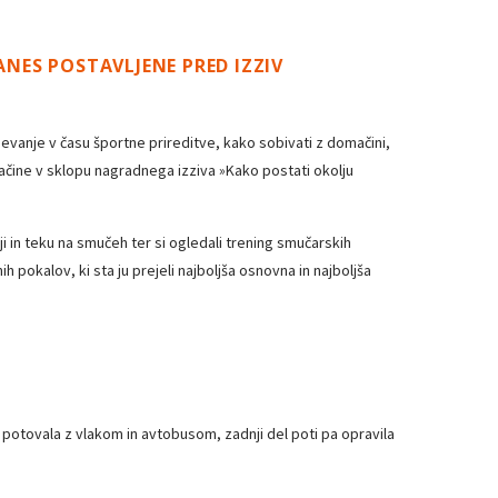
ANES POSTAVLJENE PRED IZZIV
njevanje v času športne prireditve, kako sobivati z domačini,
načine v sklopu nagradnega izziva »Kako postati okolju
i in teku na smučeh ter si ogledali trening smučarskih
pokalov, ki sta ju prejeli najboljša osnovna in najboljša
jimi potovala z vlakom in avtobusom, zadnji del poti pa opravila