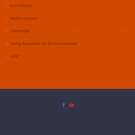
Eco-Schools
Modra zastava
Zeleni ključ
Young Reporters for the Environment
LEAF