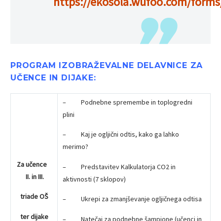
https://ekosola.wufoo.com/for
PROGRAM IZOBRAŽEVALNE DELAVNICE ZA
UČENCE IN DIJAKE:
– Podnebne spremembe in toplogredni
plini
– Kaj je ogljični odtis, kako ga lahko
merimo?
Za učence
– Predstavitev Kalkulatorja CO2 in
II. in III.
aktivnosti (7 sklopov)
triade OŠ
– Ukrepi za zmanjševanje ogljičnega odtisa
ter dijake
– Natečaj za podnebne šampione (učenci in