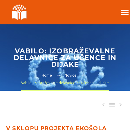
VABILO: IZOBRAŽEVALNE
DELAVNICE ZA UČENCE IN
DIJAKE
Home
Novice
Vabilo: Izobraževalne delavnice za učence in dijake



V SKLOPU PROJEKTA EKOŠOLA