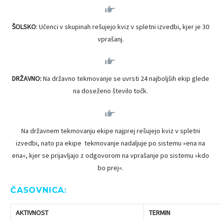


ŠOLSKO
: Učenci v skupinah rešujejo kviz v spletni izvedbi, kjer je 30
vprašanj.


DRŽAVNO:
Na državno tekmovanje se uvrsti 24 najboljših ekip glede
na doseženo število točk.


Na državnem tekmovanju ekipe najprej rešujejo kviz v spletni
izvedbi, nato pa ekipe tekmovanje nadaljuje po sistemu »ena na
ena«, kjer se prijavljajo z odgovorom na vprašanje po sistemu »kdo
bo prej«.
ČASOVNICA:
AKTIVNOST
TERMIN