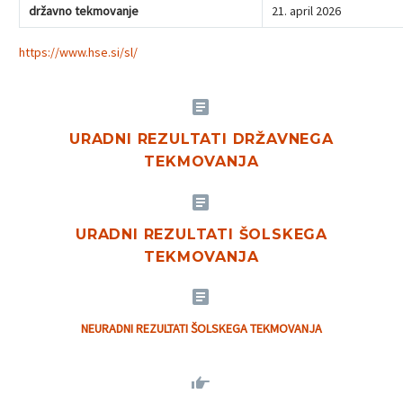
državno tekmovanje
21. april 2026
https://www.hse.si/sl/


URADNI REZULTATI DRŽAVNEGA
TEKMOVANJA


URADNI REZULTATI ŠOLSKEGA
TEKMOVANJA


NEURADNI REZULTATI ŠOLSKEGA TEKMOVANJA

