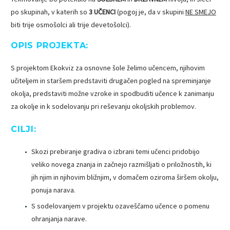
po skupinah, v katerih so
3 UČENCI
(pogoj je, da v skupini
NE SMEJO
biti trije osmošolci ali trije devetošolci).
OPIS PROJEKTA:
S projektom Ekokviz za osnovne šole želimo učencem, njihovim
učiteljem in staršem predstaviti drugačen pogled na spreminjanje
okolja, predstaviti možne vzroke in spodbuditi učence k zanimanju
za okolje in k sodelovanju pri reševanju okoljskih problemov.
CILJI:
Skozi prebiranje gradiva o izbrani temi učenci pridobijo
veliko novega znanja in začnejo razmišljati o priložnostih, ki
jih njim in njihovim bližnjim, v domačem oziroma širšem okolju,
ponuja narava.
S sodelovanjem v projektu ozaveščamo učence o pomenu
ohranjanja narave.