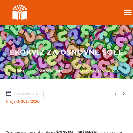
EKOKVIZ ZA OSNOVNE ŠOLE
Home
Portfolio Item
Ekokviz za osnovne šole


7. avgusta 2025
Projekti 2025/2026
92
Tekmovanje bo potekalo na
ŠOLSKEM
in
DRŽAVNEM
nivoju, in sicer