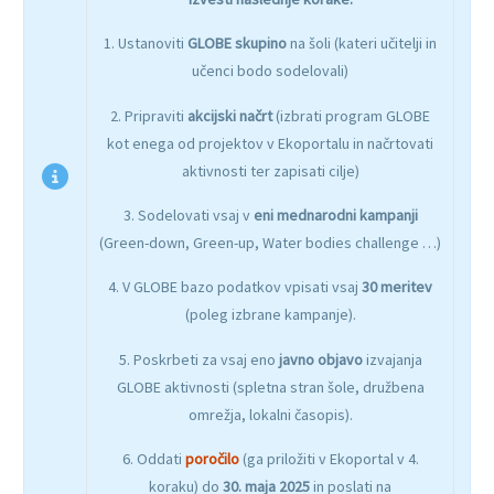
1. Ustanoviti
GLOBE skupino
na šoli (kateri učitelji in
učenci bodo sodelovali)
2. Pripraviti
akcijski načrt
(izbrati program GLOBE
kot enega od projektov v Ekoportalu in načrtovati
aktivnosti ter zapisati cilje)
3. Sodelovati vsaj v
eni mednarodni kampanji
(Green-down, Green-up, Water bodies challenge …)
4. V GLOBE bazo podatkov vpisati vsaj
30 meritev
(poleg izbrane kampanje).
5. Poskrbeti za vsaj eno
javno objavo
izvajanja
GLOBE aktivnosti (spletna stran šole, družbena
omrežja, lokalni časopis).
6. Oddati
poročilo
(ga priložiti v Ekoportal v 4.
koraku) do
30. maja 2025
in poslati na