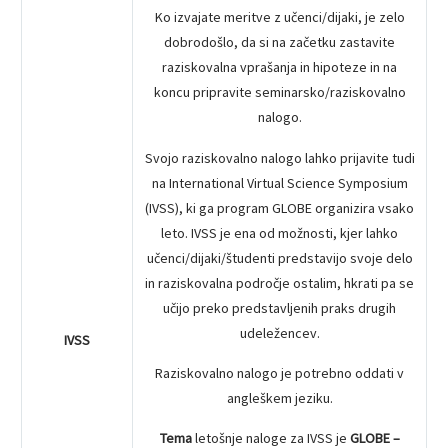
Ko izvajate meritve z učenci/dijaki, je zelo
dobrodošlo, da si na začetku zastavite
raziskovalna vprašanja in hipoteze in na
koncu pripravite seminarsko/raziskovalno
nalogo.
Svojo raziskovalno nalogo lahko prijavite tudi
na International Virtual Science Symposium
(IVSS), ki ga program GLOBE organizira vsako
leto. IVSS je ena od možnosti, kjer lahko
učenci/dijaki/študenti predstavijo svoje delo
in raziskovalna področje ostalim, hkrati pa se
učijo preko predstavljenih praks drugih
udeležencev.
IVSS
Raziskovalno nalogo je potrebno oddati v
angleškem jeziku.
Tema
letošnje naloge za IVSS je
GLOBE –