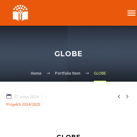
GLOBE
Home
Portfolio Item
GLOBE


27. junija 2024
Projekti 2024/2025
2