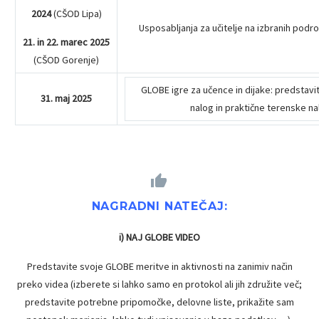
2024
(CŠOD Lipa)
Usposabljanja za učitelje na izbranih področ
21. in 22. marec 2025
(CŠOD Gorenje)
GLOBE igre za učence in dijake: predstavi
31. maj 2025
nalog in praktične terenske na


NAGRADNI NATEČAJ
:
i) NAJ GLOBE VIDEO
Predstavite svoje GLOBE meritve in aktivnosti na zanimiv način
preko videa (izberete si lahko samo en protokol ali jih združite več;
predstavite potrebne pripomočke, delovne liste, prikažite sam