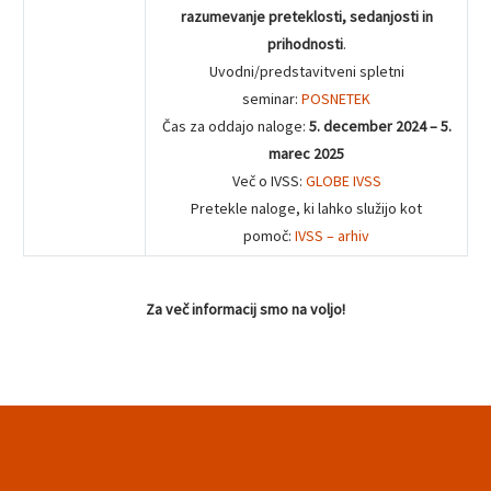
razumevanje preteklosti, sedanjosti in
prihodnosti
.
Uvodni/predstavitveni spletni
seminar:
POSNETEK
Čas za oddajo naloge:
5. december 2024 – 5.
marec 2025
Več o IVSS:
GLOBE IVSS
Pretekle naloge, ki lahko služijo kot
pomoč:
IVSS – arhiv
Za več informacij smo na voljo!