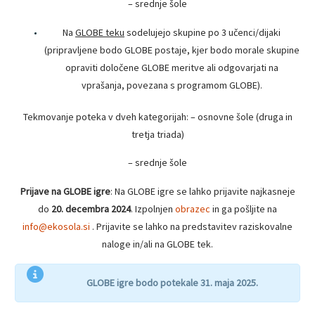
– srednje šole
Na
GLOBE teku
sodelujejo skupine po 3 učenci/dijaki
(pripravljene bodo GLOBE postaje, kjer bodo morale skupine
opraviti določene GLOBE meritve ali odgovarjati na
vprašanja, povezana s programom GLOBE).
Tekmovanje poteka v dveh kategorijah: – osnovne šole (druga in
tretja triada)
– srednje šole
Prijave na GLOBE igre
: Na GLOBE igre se lahko prijavite najkasneje
do
20. decembra 2024
. Izpolnjen
obrazec
in ga pošljite na
info@ekosola.si
. Prijavite se lahko na predstavitev raziskovalne
naloge in/ali na GLOBE tek.
GLOBE igre bodo potekale 31. maja 2025.