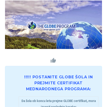


!!!!! POSTANITE GLOBE ŠOLA IN
PREJMITE CERTIFIKAT
MEDNARODNEGA PROGRAMA:
Da šola ob koncu leta prejme GLOBE certifikat, mora
izvesti naslednje korake: