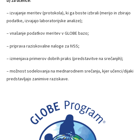
b) za učence:
– izvajanje meritev (protokola), ki ga boste izbrali (merijo in zbirajo
podatke, izvajajo laboratorijske analize);
– vnašanje podatkov meritev v GLOBE bazo;
– priprava raziskovalne naloge za IVSS;
– izmenjava primerov dobrih praks (predstavitve na srečanjih);
– možnost sodelovanja na mednarodnem srečanju, kjer učenci/dijaki
predstavljajo zanimive raziskave.