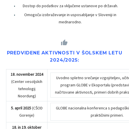
Dostop do podatkov za vključene ustanove po državah.
Omogoča izobraževanje in usposabljanje v Sloveniji in
mednarodno.


PREDVIDENE AKTIVNOSTI V ŠOLSKEM LETU
2024/2025:
18. november 2024
Uvodno spletno srečanje vzgojiteljev, učitel
(Center vesoljskih
program GLOBE v Ekoportalu (predstav
tehnologij
načrtovane aktivnosti, primeri dobrih praks
Noordung)
5. april 2025
(CŠOD
GLOBE nacionalna konferenca s pedagoškim
Gorenje)
praktičnimi primeri.
18. in 19. oktober