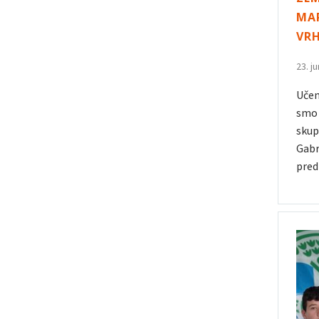
MA
VR
23. j
Učen
smo 
skup
Gabr
pre