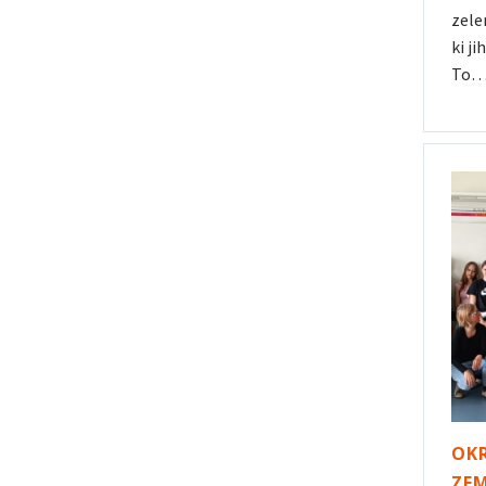
zele
ki j
To
OK
ZEM