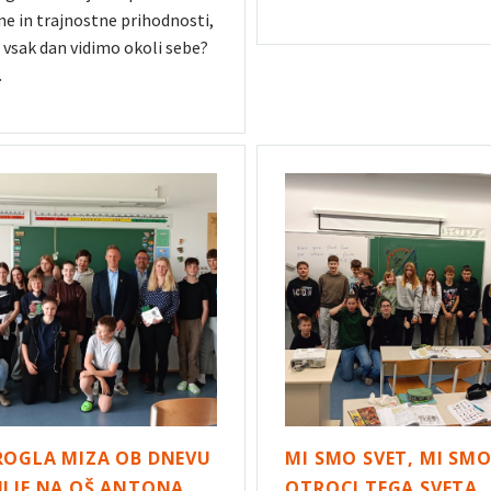
ne in trajnostne prihodnosti,
ih vsak dan vidimo okoli sebe?
…
ROGLA MIZA OB DNEVU
MI SMO SVET, MI SM
LJE NA OŠ ANTONA
OTROCI TEGA SVETA