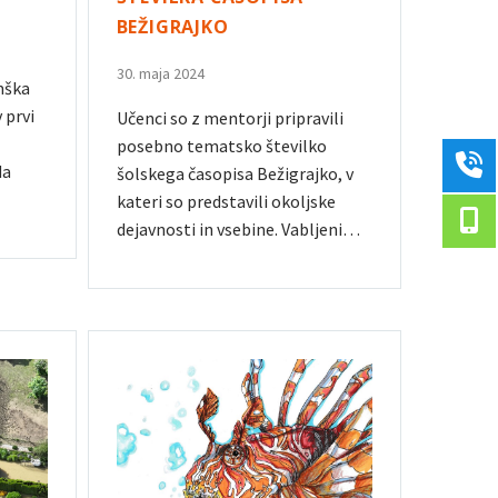
BEŽIGRAJKO
30. maja 2024
mška
 prvi
Učenci so z mentorji pripravili
posebno tematsko številko
da
šolskega časopisa Bežigrajko, v
kateri so predstavili okoljske
dejavnosti in vsebine. Vabljeni…