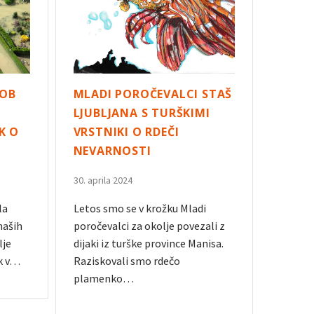
 OB
MLADI POROČEVALCI STAŠ
I
LJUBLJANA S TURŠKIMI
K O
VRSTNIKI O RDEČI
NEVARNOSTI
30. aprila 2024
la
Letos smo se v krožku Mladi
naših
poročevalci za okolje povezali z
lje
dijaki iz turške province Manisa.
ek v…
Raziskovali smo rdečo
plamenko…