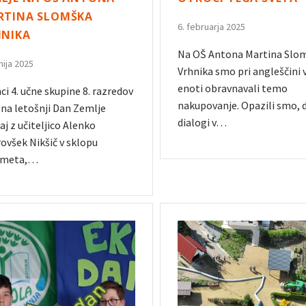
RTINA SLOMŠKA
6. februarja 2025
HNIKA
Na OŠ Antona Martina Slo
unija 2025
Vrhnika smo pri angleščini v
enoti obravnavali temo
ci 4. učne skupine 8. razredov
nakupovanje. Opazili smo, 
na letošnji Dan Zemlje
dialogi v…
aj z učiteljico Alenko
ovšek Nikšič v sklopu
dmeta,…