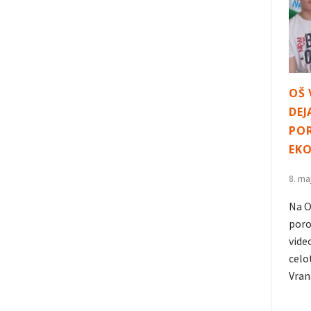
OŠ 
DEJ
POR
EK
8. ma
Na O
poro
vide
celo
Vran