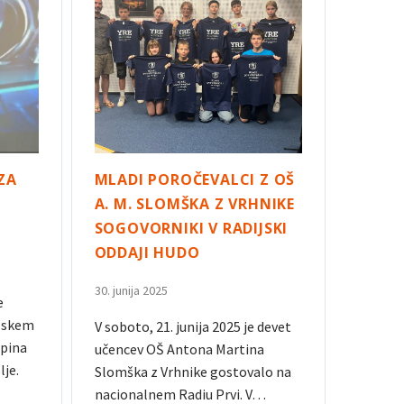
ZA
MLADI POROČEVALCI Z OŠ
A. M. SLOMŠKA Z VRHNIKE
SOGOVORNIKI V RADIJSKI
ODDAJI HUDO
30. junija 2025
e
olskem
V soboto, 21. junija 2025 je devet
upina
učencev OŠ Antona Martina
lje.
Slomška z Vrhnike gostovalo na
nacionalnem Radiu Prvi. V…