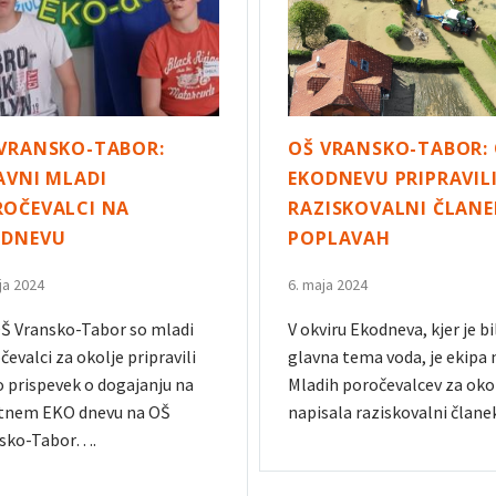
VRANSKO-TABOR:
OŠ VRANSKO-TABOR:
AVNI MLADI
EKODNEVU PRIPRAVIL
OČEVALCI NA
RAZISKOVALNI ČLANE
ODNEVU
POPLAVAH
ja 2024
6. maja 2024
Š Vransko-Tabor so mladi
V okviru Ekodneva, kjer je bi
čevalci za okolje pripravili
glavna tema voda, je ekipa 
o prispevek o dogajanju na
Mladih poročevalcev za oko
tnem EKO dnevu na OŠ
napisala raziskovalni član
sko-Tabor….