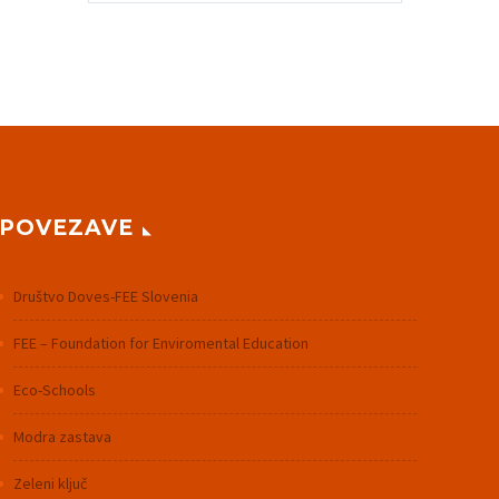
POVEZAVE
Društvo Doves-FEE Slovenia
FEE – Foundation for Enviromental Education
Eco-Schools
Modra zastava
Zeleni ključ