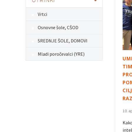
UTRINKI
Vrtci
Osnovne šole, CŠOD
SREDNJE ŠOLE, DOMOVI
Mladi poročevalci (YRE)
UME
TIM
PRO
POM
CIL
RA
10. a
Kako
inte