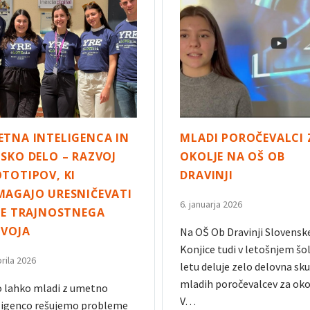
TNA INTELIGENCA IN
MLADI POROČEVALCI 
SKO DELO – RAZVOJ
OKOLJE NA OŠ OB
TOTIPOV, KI
DRAVINJI
AGAJO URESNIČEVATI
6. januarja 2026
JE TRAJNOSTNEGA
ZVOJA
Na OŠ Ob Dravinji Slovensk
Konjice tudi v letošnjem š
prila 2026
letu deluje zelo delovna sk
mladih poročevalcev za oko
 lahko mladi z umetno
V…
ligenco rešujemo probleme