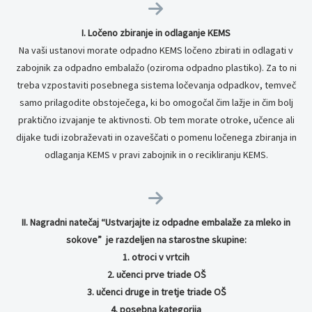


I. Ločeno zbiranje in odlaganje KEMS
Na vaši ustanovi morate odpadno KEMS ločeno zbirati in odlagati v
zabojnik za odpadno embalažo (oziroma odpadno plastiko). Za to ni
treba vzpostaviti posebnega sistema ločevanja odpadkov, temveč
samo prilagodite obstoječega, ki bo omogočal čim lažje in čim bolj
praktično izvajanje te aktivnosti. Ob tem morate otroke, učence ali
dijake tudi izobraževati in ozaveščati o pomenu ločenega zbiranja in
odlaganja KEMS v pravi zabojnik in o recikliranju KEMS.


II. Nagradni natečaj “Ustvarjajte iz odpadne embalaže za mleko in
sokove” je razdeljen na starostne skupine:
1. otroci v vrtcih
2. učenci prve triade OŠ
3. učenci druge in tretje triade OŠ
4. posebna kategorija