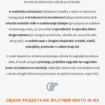
Kreativna dela bomo izbirali po kriterijih:
●
vsebinska ustreznost
(skladnost izdelka s temo in starostno
kategorijo) ●
kreativnost in inovativnost
(idejna domiselnost) ●
celostni estetski vidik
●
sodelovanje šolarjev
(pri pripravi in izdelavi
kreativnega dela, pri poročilu) ●
uporabnost in uporaba dela v
druge namene
(pri drugem predmetu, zbiralni ali ozaveščevalni
akciji ipd.), ●
sodelovanje z drugimi skupinami: vrstniki, starši,
starejšimi, prebivalci v vašem kraju itd.
V vsaki skupini bo strokovna komisija izbrala tri najboljša kreativna
dela, ki bodo prejela
priznanja, praktične nagrade ter nagradne
bone za ustanove in mentorje
. Najboljša dela bodo razstavljena tudi
v okviru drugih aktivnosti partnerjev projekta (razstave, sejmi itd.).


OBJAVA PROJEKTA NA SPLETNEM MESTU IN NA