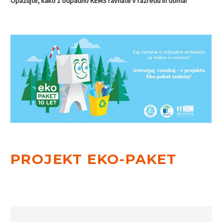
Opazujte, kako z odpadno KEMS ravnate v razredu in doma!
PROJEKT EKO-PAKET