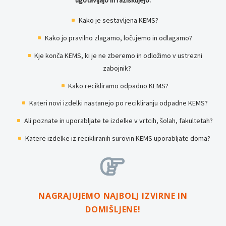
Kako je sestavljena KEMS?
Kako jo pravilno zlagamo, ločujemo in odlagamo?
Kje konča KEMS, ki je ne zberemo in odložimo v ustrezni
zabojnik?
Kako recikliramo odpadno KEMS?
Kateri novi izdelki nastanejo po recikliranju odpadne KEMS?
Ali poznate in uporabljate te izdelke v vrtcih, šolah, fakultetah?
Katere izdelke iz recikliranih surovin KEMS uporabljate doma?


NAGRAJUJEMO NAJBOLJ IZVIRNE IN
DOMIŠLJENE!