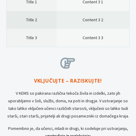
Title 1
Content 3 1
Title 2
Content 3 2
Title 3
Content 3 3


VKLJUČUJTE – RAZISKUJTE!
V KEMS so pakirana različna tekoča živila in izdelki, zato jih
uporabljamo v šoli, službi, doma, na poti in drugje. V ustvarjanje so
tako lahko vključeni učenci različnih starosti, vključeni so lahko tudi
starši, stari starši, prijatelji ali drugi posamezniki iz domačega kraja.
Pomembno je, da učenci, mladi in drugi, ki sodeluje pri ustvarjanju,
ugotavljajo in raziskujejo: