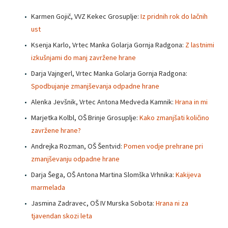
Karmen Gojič, VVZ Kekec Grosuplje:
Iz pridnih rok do lačnih
ust
Ksenja Karlo, Vrtec Manka Golarja Gornja Radgona:
Z lastnimi
izkušnjami do manj zavržene hrane
Darja Vajngerl, Vrtec Manka Golarja Gornja Radgona:
Spodbujanje zmanjševanja odpadne hrane
Alenka Jevšnik, Vrtec Antona Medveda Kamnik:
Hrana in mi
Marjetka Kolbl, OŠ Brinje Grosuplje:
Kako zmanjšati količino
zavržene hrane?
Andrejka Rozman, OŠ Šentvid:
Pomen vodje prehrane pri
zmanjševanju odpadne hrane
Darja Šega, OŠ Antona Martina Slomška Vrhnika:
Kakijeva
marmelada
Jasmina Zadravec, OŠ IV Murska Sobota:
Hrana ni za
tjavendan skozi leta