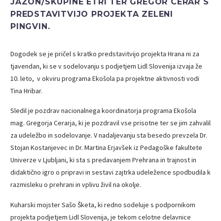
JAZON/SKUPINE ETRI TER GREGOR CERAR S
PREDSTAVITVIJO PROJEKTA ZELENI
PINGVIN.
Dogodek se je pričel s kratko predstavitvijo projekta Hrana ni za
tjavendan, ki se v sodelovanju s podjetjem Lidl Slovenija izvaja že
10. leto, v okviru programa Ekošola pa projektne aktivnosti vodi
Tina Hribar.
Sledil je pozdrav nacionalnega koordinatorja programa Ekošola
mag. Gregorja Cerarja, ki je pozdravil vse prisotne ter se jim zahvalil
za udeležbo in sodelovanje. V nadaljevanju sta besedo prevzela Dr.
Stojan Kostanjevec in Dr. Martina Erjavšek iz Pedagoške fakultete
Univerze v Ljubljani, ki sta s predavanjem Prehrana in trajnost in
didaktično igro o pripravi in sestavi zajtrka udeležence spodbudila k
razmisleku o prehrani in vplivu živil na okolje.
Kuharski mojster Sašo Šketa, ki redno sodeluje s podpornikom
projekta podjetjem Lidl Slovenija, je tekom celotne delavnice